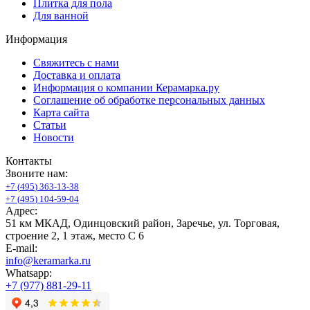
Плитка для пола
Для ванной
Информация
Свяжитесь с нами
Доставка и оплата
Информация о компании Керамарка.ру
Соглашение об обработке персональных данных
Карта сайта
Статьи
Новости
Контакты
Звоните нам:
+
7
(
4
9
5
)
3
6
3
-
1
3
-
3
8
+
7
(
4
9
5
)
1
0
4
-
5
9
-
0
4
Адрес:
51 км МКАД, Одинцовский район, Заречье, ул. Торговая,
строение 2, 1 этаж, место С 6
E-mail:
info@keramarka.ru
Whatsapp:
+7 (977) 881-29-11