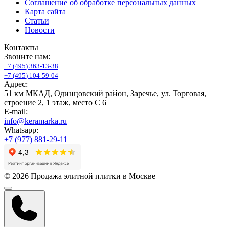
Соглашение об обработке персональных данных
Карта сайта
Статьи
Новости
Контакты
Звоните нам:
+
7
(
4
9
5
)
3
6
3
-
1
3
-
3
8
+
7
(
4
9
5
)
1
0
4
-
5
9
-
0
4
Адрес:
51 км МКАД, Одинцовский район, Заречье, ул. Торговая,
строение 2, 1 этаж, место С 6
E-mail:
info@keramarka.ru
Whatsapp:
+7 (977) 881-29-11
© 2026 Продажа элитной плитки в Москве