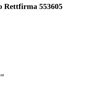
o Rettfirma 553605
ная