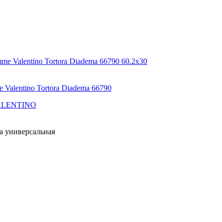
60.2x30
entino Tortora Diadema 66790
ALENTINO
а универсальная