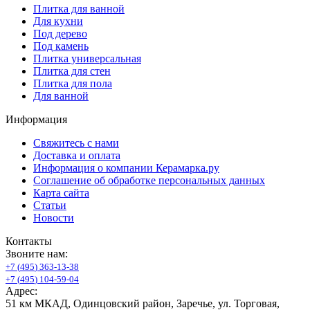
Плитка для ванной
Для кухни
Под дерево
Под камень
Плитка универсальная
Плитка для стен
Плитка для пола
Для ванной
Информация
Свяжитесь с нами
Доставка и оплата
Информация о компании Керамарка.ру
Соглашение об обработке персональных данных
Карта сайта
Статьи
Новости
Контакты
Звоните нам:
+
7
(
4
9
5
)
3
6
3
-
1
3
-
3
8
+
7
(
4
9
5
)
1
0
4
-
5
9
-
0
4
Адрес:
51 км МКАД, Одинцовский район, Заречье, ул. Торговая,