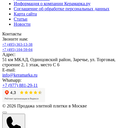
Информация о компании Керамарка.ру
Соглашение об обработке персональных данных
Карта сайта
Статьи
Новости
Контакты
Звоните нам:
+
7
(
4
9
5
)
3
6
3
-
1
3
-
3
8
+
7
(
4
9
5
)
1
0
4
-
5
9
-
0
4
Адрес:
51 км МКАД, Одинцовский район, Заречье, ул. Торговая,
строение 2, 1 этаж, место С 6
E-mail:
info@keramarka.ru
Whatsapp:
+7 (977) 881-29-11
© 2026 Продажа элитной плитки в Москве