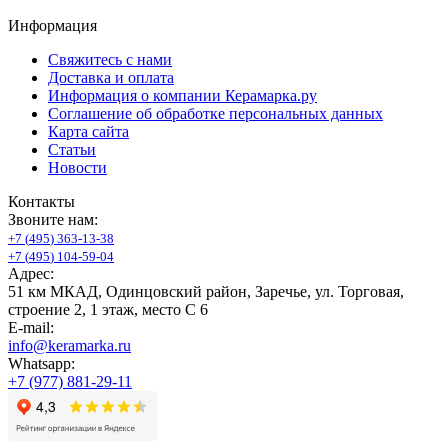
Информация
Свяжитесь с нами
Доставка и оплата
Информация о компании Керамарка.ру
Соглашение об обработке персональных данных
Карта сайта
Статьи
Новости
Контакты
Звоните нам:
+
7
(
4
9
5
)
3
6
3
-
1
3
-
3
8
+
7
(
4
9
5
)
1
0
4
-
5
9
-
0
4
Адрес:
51 км МКАД, Одинцовский район, Заречье, ул. Торговая,
строение 2, 1 этаж, место С 6
E-mail:
info@keramarka.ru
Whatsapp:
+7 (977) 881-29-11