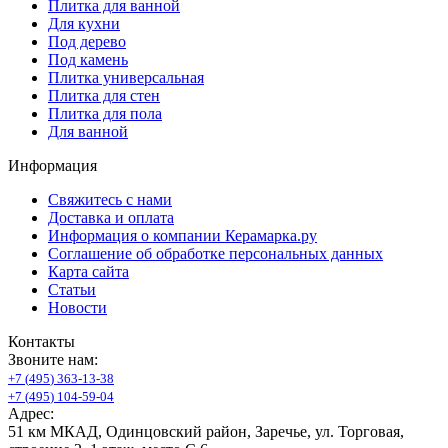
Плитка для ванной
Для кухни
Под дерево
Под камень
Плитка универсальная
Плитка для стен
Плитка для пола
Для ванной
Информация
Свяжитесь с нами
Доставка и оплата
Информация о компании Керамарка.ру
Соглашение об обработке персональных данных
Карта сайта
Статьи
Новости
Контакты
Звоните нам:
+
7
(
4
9
5
)
3
6
3
-
1
3
-
3
8
+
7
(
4
9
5
)
1
0
4
-
5
9
-
0
4
Адрес:
51 км МКАД, Одинцовский район, Заречье, ул. Торговая,