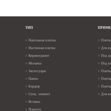
ТИП
ПРИМЕ
Напольная плитка
Плитк
Настенная плитка
Для к
Керамогранит
Под д
Мозаика
Под к
Аксессуары
Плитк
Панно
Плитка
Бордюр
Плитка
Спец. элемент
Для в
Вставка
Плинтус