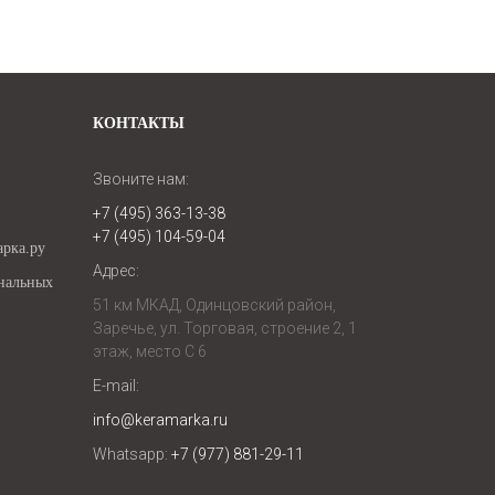
КОНТАКТЫ
Звоните нам:
+
7
(
4
9
5
)
3
6
3
-
1
3
-
3
8
+
7
(
4
9
5
)
1
0
4
-
5
9
-
0
4
рка.ру
Адрес:
ональных
51 км МКАД, Одинцовский район,
Заречье, ул. Торговая, строение 2, 1
этаж, место С 6
E-mail:
info@keramarka.ru
Whatsapp:
+7 (977) 881-29-11