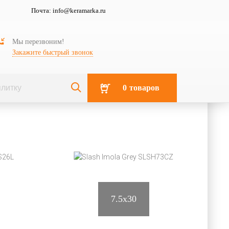
Почта:
info@keramarka.ru
ОДСТВА
Мы перезвоним!
 Valentino Tortora
Закажите быстрый звонок
00
0
товаров
entino
плитка
7.5x30
 ванной, Плитка для стен, Плитка универсальная