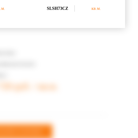
.м.
SLSH73CZ
кв.м.
ая плитка
, Кристаллы Swarovski
masco
720 руб. / кв.м.
ОБАВИТЬ В КОРЗИНУ