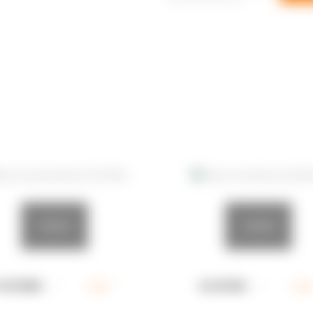
20x60
20x60
PLAY26DL
кв.м.
GLASS26L
кв.м