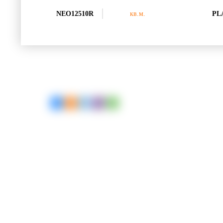
NEO12510R
кв.м.
PL