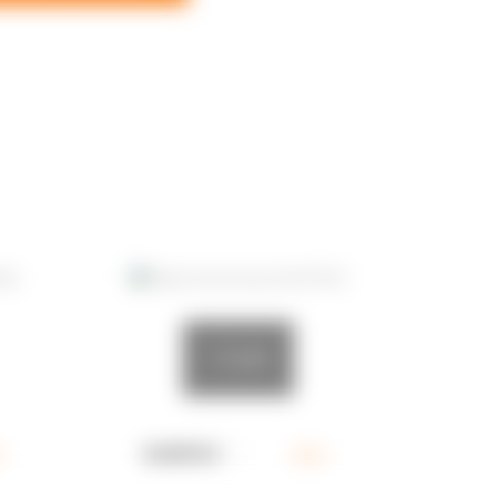
7.5x30
.
SLSH73CZ
кв.м.