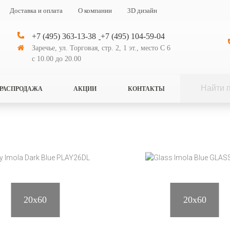
Доставка и оплата
О компании
3D дизайн
e
Elite Piemme Valentino Tortora Damasco 09200
+7 (495) 363-13-38
+7 (495) 104-59-04
ННЫЙ ВАМИ ТОВАР СНЯТ С ПРОИЗВ
Elite Piemme
Заречье, ул. Торговая, стр. 2, 1 эт., место С 6
Обратите внимание на похожую плитку
с 10.00 до 20.00
Damasco 092
РАСПРОДАЖА
АКЦИИ
КОНТАКТЫ
Производитель
Piemme Val
Коллекция
Elite
Артикул
09200
Тип
Настенная 
20x60
20x60
Поверхность
Глянцевая
Применение
Плитка для