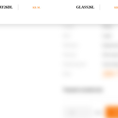
AY26DL
кв.м.
GLASS26L
кв
Размер
60.2x30
Ед.изм
кв.м.
Страна
Италия
Цвет
Серый
Материал
Керамическ
Фактура
Обои ткань
Наименование
Tortora Da
269 
Цена:
Укажите количество
кв.м.
Д