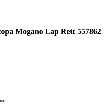
scopa Mogano Lap Rett 557862
ная