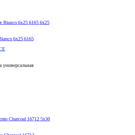
6x25
anco 6х25 6165
CE
а универсальная
5x30