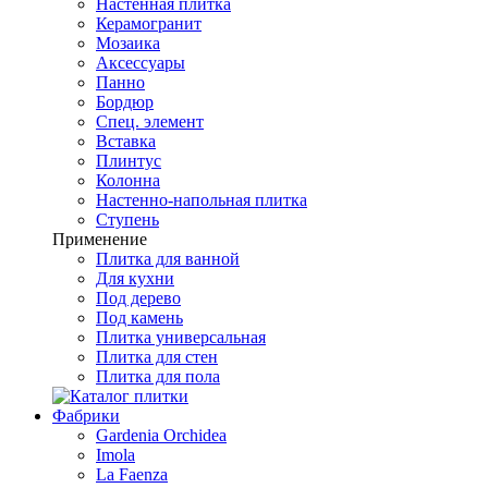
Настенная плитка
Керамогранит
Мозаика
Аксессуары
Панно
Бордюр
Спец. элемент
Вставка
Плинтус
Колонна
Настенно-напольная плитка
Ступень
Применение
Плитка для ванной
Для кухни
Под дерево
Под камень
Плитка универсальная
Плитка для стен
Плитка для пола
Фабрики
Gardenia Orchidea
Imola
La Faenza