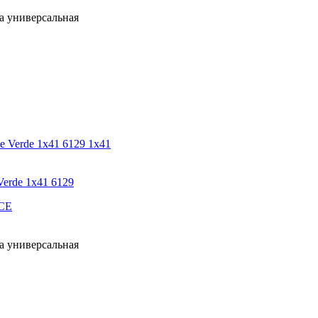
а универсальная
1x41
rde 1х41 6129
CE
а универсальная