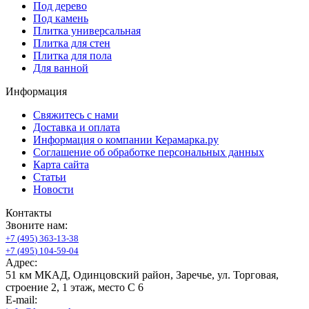
Под дерево
Под камень
Плитка универсальная
Плитка для стен
Плитка для пола
Для ванной
Информация
Свяжитесь с нами
Доставка и оплата
Информация о компании Керамарка.ру
Соглашение об обработке персональных данных
Карта сайта
Статьи
Новости
Контакты
Звоните нам:
+
7
(
4
9
5
)
3
6
3
-
1
3
-
3
8
+
7
(
4
9
5
)
1
0
4
-
5
9
-
0
4
Адрес:
51 км МКАД, Одинцовский район, Заречье, ул. Торговая,
строение 2, 1 этаж, место С 6
E-mail: