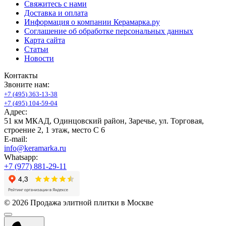
Свяжитесь с нами
Доставка и оплата
Информация о компании Керамарка.ру
Соглашение об обработке персональных данных
Карта сайта
Статьи
Новости
Контакты
Звоните нам:
+
7
(
4
9
5
)
3
6
3
-
1
3
-
3
8
+
7
(
4
9
5
)
1
0
4
-
5
9
-
0
4
Адрес:
51 км МКАД, Одинцовский район, Заречье, ул. Торговая,
строение 2, 1 этаж, место С 6
E-mail:
info@keramarka.ru
Whatsapp:
+7 (977) 881-29-11
© 2026 Продажа элитной плитки в Москве